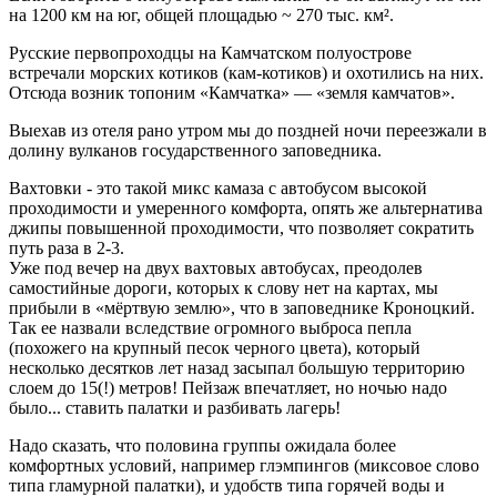
на 1200 км на юг, общей площадью ~ 270 тыс. км².
Русские первопроходцы на Камчатском полуострове
встречали морских котиков (кам-котиков) и охотились на них.
Отсюда возник топоним «Камчатка» — «земля камчатов».
Выехав из отеля рано утром мы до поздней ночи переезжали в
долину вулканов государственного заповедника.
Вахтовки - это такой микс камаза с автобусом высокой
проходимости и умеренного комфорта, опять же альтернатива
джипы повышенной проходимости, что позволяет сократить
путь раза в 2-3.
Уже под вечер на двух вахтовых автобусах, преодолев
самостийные дороги, которых к слову нет на картах, мы
прибыли в «мёртвую землю», что в заповеднике Кроноцкий.
Так ее назвали вследствие огромного выброса пепла
(похожего на крупный песок черного цвета), который
несколько десятков лет назад засыпал большую территорию
слоем до 15(!) метров! Пейзаж впечатляет, но ночью надо
было... ставить палатки и разбивать лагерь!
Надо сказать, что половина группы ожидала более
комфортных условий, например глэмпингов (миксовое слово
типа гламурной палатки), и удобств типа горячей воды и