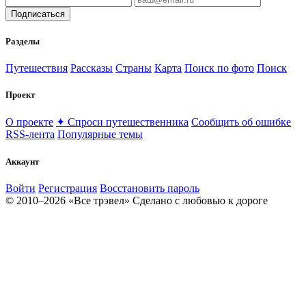
Подписаться
Разделы
Путешествия
Рассказы
Страны
Карта
Поиск по фото
Поиск
Проект
О проекте
✦ Спроси путешественника
Сообщить об ошибке
RSS-лента
Популярные темы
Аккаунт
Войти
Регистрация
Восстановить пароль
© 2010–2026 «Все трэвел»
Сделано с любовью к дороге