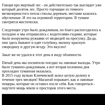
Говоря про мертвый лес - он действительно так выглядит уже
который десяток лес. Просто торчащие из темного
мелкозернистого пепла стволы деревьев, местами казалось
обугленные. И это на огромной территории. В тумане
смотрятся мистически.
Следующее утро было дождливым, но благо распогодилось к
полудню и мы отправились с водителями-гидами, которые
были вооружены ружьями от медведей на прогулку. Да-да,
они здесь бывают и едят голубику, малину красную
смородину и другую ягоду. Это вкусно!
Закат же не удался в этот день в виду облачности.
Пятый день мы посвятили поездке на лавовые выходы. Утро
было туманно-дождливым, а вот вторая половина дня
прохладно туманная оказалась.
В 2015 году вулкан Ключевской залил целую долину в
течение трех месяцев! Масштаб поражает, как и лавовые
пещеры, которые он оставил после себя. Как говориться -
ощутите мощь земли и просторов этого места.