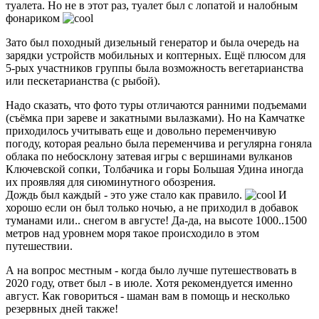
туалета. Но не в этот раз, туалет был с лопатой и налобным
фонариком
Зато был походный дизельный генератор и была очередь на
зарядки устройств мобильных и коптерных. Ещё плюсом для
5-рых участников группы была возможность вегетарианства
или пескетарианства (с рыбой).
Надо сказать, что фото туры отличаются ранними подъемами
(съёмка при зареве и закатными вылазками). Но на Камчатке
приходилось учитывать еще и довольно переменчивую
погоду, которая реально была переменчива и регулярна гоняла
облака по небосклону затевая игры с вершинами вулканов
Ключевской сопки, Толбачика и горы Большая Удина иногда
их проявляя для сиюминутного обозрения.
Дождь был каждый - это уже стало как правило.
И
хорошо если он был только ночью, а не приходил в добавок
туманами или.. снегом в августе! Да-да, на высоте 1000..1500
метров над уровнем моря такое происходило в этом
путешествии.
А на вопрос местным - когда было лучше путешествовать в
2020 году, ответ был - в июле. Хотя рекомендуется именно
август. Как говориться - шаман вам в помощь и несколько
резервных дней также!