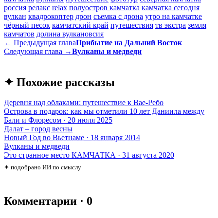
россия
релакс
relax
полуостров камчатка
камчатка сегодня
вулкан
квадрокоптер
дрон
съемка с дрона
утро на камчатке
чёрный песок
камчатский край
путешествия
тв экстра
земля
камчатов
долина вулкановсия
← Предыдущая глава
Прибытие на Дальний Восток
Следующая глава →
Вулканы и медведи
✦ Похожие рассказы
Деревня над облаками: путешествие к Вае-Ребо
Острова в подарок: как мы отметили 10 лет Даниила между
Бали и Флоресом · 20 июля 2025
Далат – город весны
Новый Год во Вьетнаме · 18 января 2014
Вулканы и медведи
Это странное место КАМЧАТКА · 31 августа 2020
✦ подобрано ИИ по смыслу
Комментарии · 0