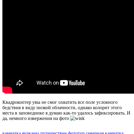
Квадрокоптер увы не смог охватить все поле условного
бедствия в виду низкой облачности, однако колорит этого
места в заповеднике я думаю как-то удалось зафиксировать. И
да, немного извержения на фото
камчатка
вулканы
путешествие
фототур
северная камчатка