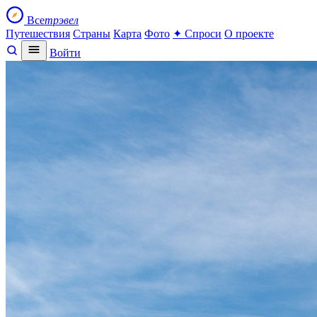
Все
трэвел
Путешествия
Страны
Карта
Фото
✦ Спроси
О проекте
Войти