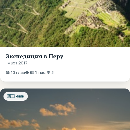
Экспедиция в Перу
· март 2017
📖 10 глав
👁 65,1 тыс.
💬 3
🇨🇱 Чили