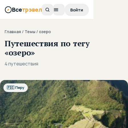
Все
трэвел
Войти
Главная
/ Темы / озеро
Путешествия по тегу
«озеро»
4 путешествия
🇵🇪 Перу