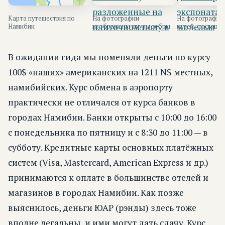
Карта путешествия по
На фотографии
На фотографии
Намибии
изображены шкуры зебры и
музей, посвяще
другого животного,
динозаврам, с 
разложенные на плиточн...
и моделью д...
В ожидании гида мы поменяли деньги по курсу
100$ «наших» американских на 1211 N$ местных,
намибийских. Курс обмена в аэропорту
практически не отличался от курса банков в
городах Намибии. Банки открыты с 10:00 до 16:00
с понедельника по пятницу и с 8:30 до 11:00 — в
субботу. Кредитные карты основных платёжных
систем (Visa, Mastercard, American Express и др.)
принимаются к оплате в большинстве отелей и
магазинов в городах Намибии. Как позже
выяснилось, деньги ЮАР (рэнды) здесь тоже
вполне легальны, и ими могут дать сдачу. Курс