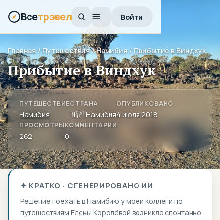
Все
трэвел
Войти
Главная
/
Путешествия
/
Намибия
/ Прибытие в Виндхук
Прибытие в Виндхук
ПУТЕШЕСТВИЕ
СТРАНА
ОПУБЛИКОВАНО
Намибия
🇳🇦 Намибия
4 июля 2018
ПРОСМОТРЫ
КОММЕНТАРИИ
262
0
✦ КРАТКО · СГЕНЕРИРОВАНО ИИ
Решение поехать в Намибию у моей коллеги по
путешествиям Елены Королёвой возникло спонтанно