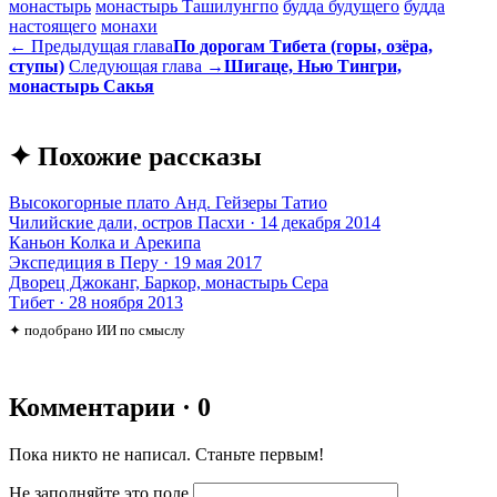
монастырь
монастырь Ташилунгпо
будда будущего
будда
настоящего
монахи
← Предыдущая глава
По дорогам Тибета (горы, озёра,
ступы)
Следующая глава →
Шигаце, Нью Тингри,
монастырь Сакья
✦ Похожие рассказы
Высокогорные плато Анд. Гейзеры Татио
Чилийские дали, остров Пасхи · 14 декабря 2014
Каньон Колка и Арекипа
Экспедиция в Перу · 19 мая 2017
Дворец Джоканг, Баркор, монастырь Сера
Тибет · 28 ноября 2013
✦ подобрано ИИ по смыслу
Комментарии · 0
Пока никто не написал. Станьте первым!
Не заполняйте это поле