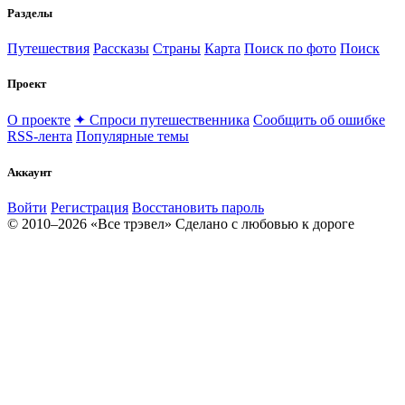
Разделы
Путешествия
Рассказы
Страны
Карта
Поиск по фото
Поиск
Проект
О проекте
✦ Спроси путешественника
Сообщить об ошибке
RSS-лента
Популярные темы
Аккаунт
Войти
Регистрация
Восстановить пароль
© 2010–2026 «Все трэвел»
Сделано с любовью к дороге