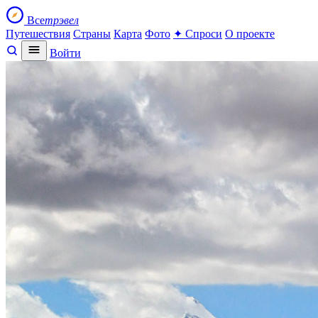
Все
трэвел
Путешествия
Страны
Карта
Фото
✦ Спроси
О проекте
Войти