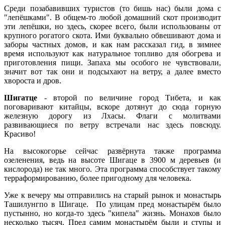
Среди позабавивших туристов (то бишь нас) были дома с
"лепёшками". В общем-то любой домашний скот производит
эти лепёшки, но здесь, скорее всего, были использованы от
крупного рогатого скота. Ими буквально обвешивают дома и
заборы частных домов, и как нам рассказал гид, в зимнее
время используют как натуральное топливо для обогрева и
приготовления пищи. Запаха мы особого не чувствовали,
значит вот так они и подсыхают на ветру, а далее вместо
хвороста и дров.
Шигатце
- второй по величине город Тибета, и как
поговаривают китайцы, вскоре дотянут до сюда горную
железную дорогу из Лхасы. Флаги с молитвами
развивающиеся по ветру встречали нас здесь повсюду.
Красиво!
На высокогорье сейчас развёрнута также программа
озеленения, ведь на высоте Шигаце в 3900 м деревьев (и
кислорода) не так много. Эта программа способствует такому
терраформированию, более пригодному для человека.
Уже к вечеру мы отправились на старый рынок и монастырь
Ташилунгпо в Шигаце. По улицам пред монастырём было
пустынно, но когда-то здесь "кипела" жизнь. Монахов было
несколько тысяч. Пред самим монастырём были и ступы и