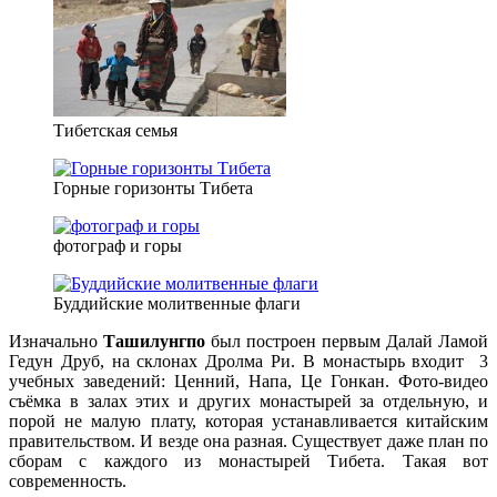
Тибетская семья
Горные горизонты Тибета
фотограф и горы
Буддийские молитвенные флаги
Изначально
Ташилунгпо
был построен первым Далай Ламой
Гедун Друб, на склонах Дролма Ри. В монастырь входит 3
учебных заведений: Ценний, Напа, Це Гонкан. Фото-видео
съёмка в залах этих и других монастырей за отдельную, и
порой не малую плату, которая устанавливается китайским
правительством. И везде она разная. Существует даже план по
сборам с каждого из монастырей Тибета. Такая вот
современность.