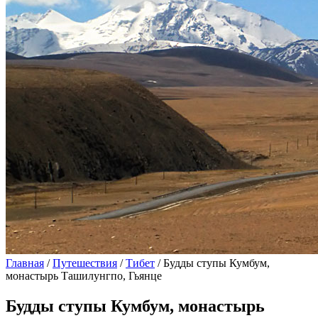
Главная
/
Путешествия
/
Тибет
/ Будды ступы Кумбум,
монастырь Ташилунгпо, Гьянце
Будды ступы Кумбум, монастырь