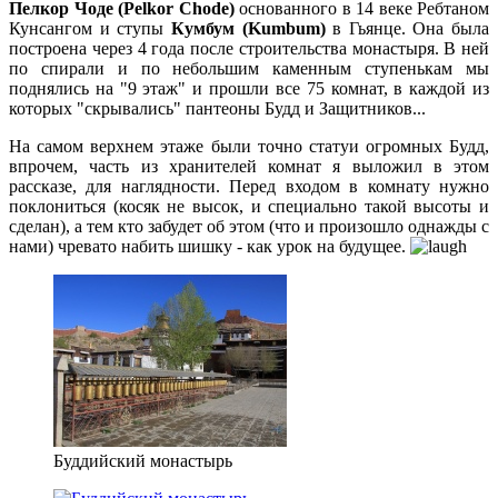
Пелкор Чоде (Pelkor Chode)
основанного в 14 веке Ребтаном
Кунсангом и ступы
Кумбум (Kumbum)
в Гьянце. Она была
построена через 4 года после строительства монастыря. В ней
по спирали и по небольшим каменным ступенькам мы
поднялись на "9 этаж" и прошли все 75 комнат, в каждой из
которых "скрывались" пантеоны Будд и Защитников...
На самом верхнем этаже были точно статуи огромных Будд,
впрочем, часть из хранителей комнат я выложил в этом
рассказе, для наглядности. Перед входом в комнату нужно
поклониться (косяк не высок, и специально такой высоты и
сделан), а тем кто забудет об этом (что и произошло однажды с
нами) чревато набить шишку - как урок на будущее.
Буддийский монастырь