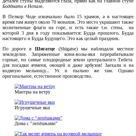
деталей ступы выделяются глаза, прямо как на главной ступе
Бодднатх в Непал
е.
В Пелкор Чоде изначально было 15 храмов, а в настоящее
время там живут около 70 монахов. Это место украшают также
молитвенные флаги на горе, и есть также т.н. стена, на
которой 3 дня в году показывается: Будда прошлого, Будда
настоящего и Будда Будущего. Это как целый праздник.
По дороге в
Шигатце
(Shigatse) мы наблюдали местное
земледелие. Запряженные кони-волы-яки перерабатывали
горные, но самые плодородные земли центрального Тибета
для посадки ячменя, овощей и даже арбузов! Заехали и на
водяную мельницу... Ух и пыльно же там. Однако
оригинальное, естественное производство.
Мантры на ветру
Игрушечные яки
Дома с "лепёшками"