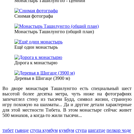
Монастырь Ташилунгпо - Ценний
Снимая фотографа
Монастырь Ташилунгпо (общий план)
Ещё один монастырь
Дорога к монастырю
Деревья в Шигаце (3900 м)
Во дворе монастыря Ташилунгпо есть специальный шест
высотой более десятка метра, чуть ниже на фотографиях
запечатлел стену из тысячи Будд, символ жизни, странную
игру похожую на шахматы... Да и другие детали характерные
для этой местности Тибета. В этом монастыре сейчас живет
500 монахов, а когда-то жили тысячи...
тибет
гьянце
ступа кумбум
кумбум
ступа
шигатце
пелкор чоде