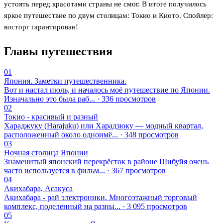
устоять перед красотами страны не смог. В итоге получилось
яркое путешествие по двум столицам: Токио и Киото. Спойлер:
восторг гарантирован!
Главы путешествия
01
Япония. Заметки путешественника.
Вот и настал июль, и началось моё путешествие по Японии.
Изначально это была раб... · 336 просмотров
02
Токио - красивый и разный
Хараджуку (Harajuku) или Харадзюку — модный квартал,
расположенный около одноимё... · 348 просмотров
03
Ночная столица Японии
Знаменитый японский перекрёсток в районе Шибуйя очень
часто используется в фильм... · 367 просмотров
04
Акихабара, Асакуса
Акихабара - рай электроники. Многоэтажный торговый
комплекс, поделенный на разны... · 3 095 просмотров
05