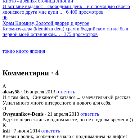
Киото - древняя столица Японии
И вот мне выдался 1 свободный день – и с помощью своего
японского друга мне купи... · 6 400 просмотров
06
Храм Киомизу, Золотой дворец и другое
Киомизу-дера (kiemidzu dera) храм в буддийском стиле был
первой моей остановкой.... · 375 просмотров
токио
киото
япония
Комментарии · 4
A
aksay58
· 16 апреля 2013
ответить
И я там был, "Синкансен" катался ... замечательный рассказ.
Узнал много много интересного и нового для себя.
O
Ovsyannikov-Denis
· 21 апреля 2013
ответить
Рад что пересеклись в одном месте, но не в одном времени ))
K
ksii
· 7 июня 2014
ответить
Клёвый ролик, особенно начало с подниманием на лифте!