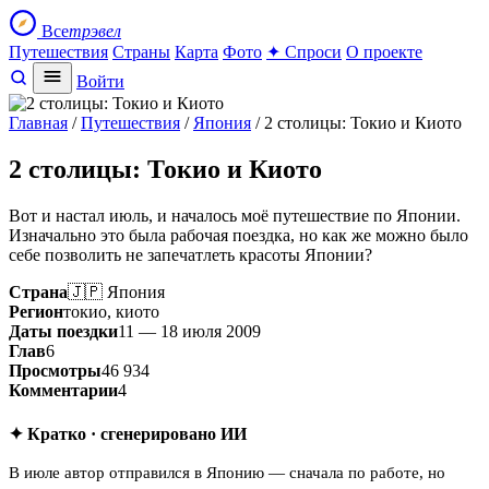
Все
трэвел
Путешествия
Страны
Карта
Фото
✦ Спроси
О проекте
Войти
Главная
/
Путешествия
/
Япония
/ 2 столицы: Токио и Киото
2 столицы: Токио и Киото
Вот и настал июль, и началось моё путешествие по Японии.
Изначально это была рабочая поездка, но как же можно было
себе позволить не запечатлеть красоты Японии?
Страна
🇯🇵 Япония
Регион
токио, киото
Даты поездки
11 — 18 июля 2009
Глав
6
Просмотры
46 934
Комментарии
4
✦ Кратко · сгенерировано ИИ
В июле автор отправился в Японию — сначала по работе, но