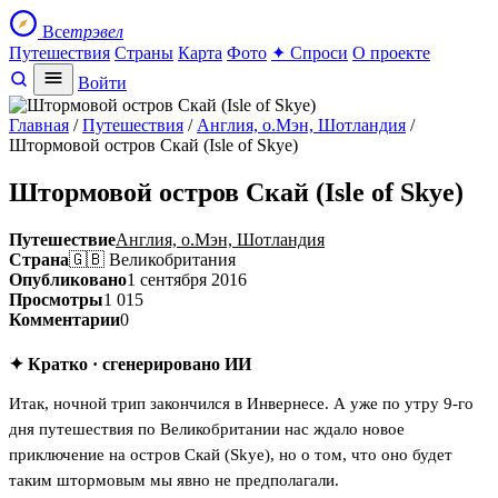
Все
трэвел
Путешествия
Страны
Карта
Фото
✦ Спроси
О проекте
Войти
Главная
/
Путешествия
/
Англия, о.Мэн, Шотландия
/
Штормовой остров Скай (Isle of Skye)
Штормовой остров Скай (Isle of Skye)
Путешествие
Англия, о.Мэн, Шотландия
Страна
🇬🇧 Великобритания
Опубликовано
1 сентября 2016
Просмотры
1 015
Комментарии
0
✦ Кратко · сгенерировано ИИ
Итак, ночной трип закончился в Инвернесе. А уже по утру 9-го
дня путешествия по Великобритании нас ждало новое
приключение на остров Скай (Skye), но о том, что оно будет
таким штормовым мы явно не предполагали.