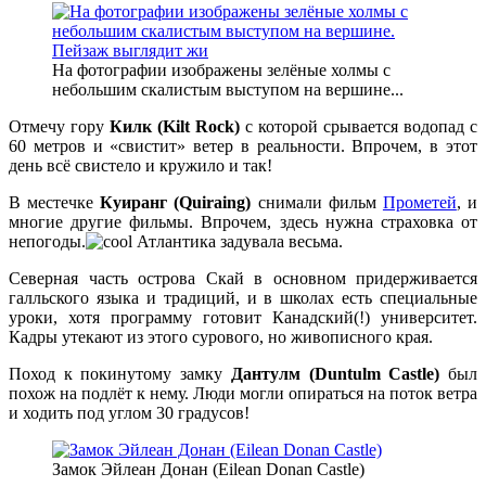
На фотографии изображены зелёные холмы с
небольшим скалистым выступом на вершине...
Отмечу гору
Килк (Kilt Rock)
с которой срывается водопад с
60 метров и «свистит» ветер в реальности. Впрочем, в этот
день всё свистело и кружило и так!
В местечке
Куиранг (Quiraing)
снимали фильм
Прометей
, и
многие другие фильмы. Впрочем, здесь нужна страховка от
непогоды.
Атлантика задувала весьма.
Северная часть острова Скай в основном придерживается
галльского языка и традиций, и в школах есть специальные
уроки, хотя программу готовит Канадский(!) университет.
Кадры утекают из этого сурового, но живописного края.
Поход к покинутому замку
Дантулм (Duntulm Castle)
был
похож на подлёт к нему. Люди могли опираться на поток ветра
и ходить под углом 30 градусов!
Замок Эйлеан Донан (Eilean Donan Castle)