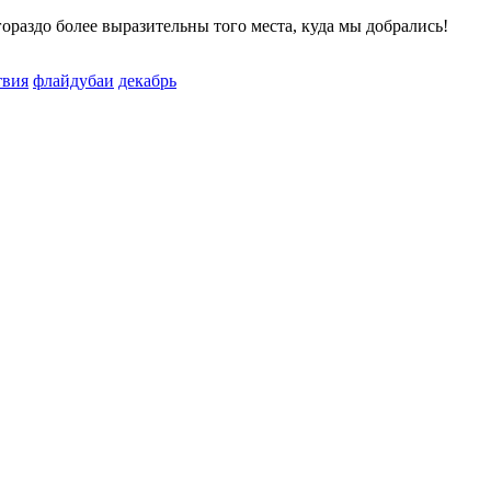
ораздо более выразительны того места, куда мы добрались!
твия
флайдубаи
декабрь