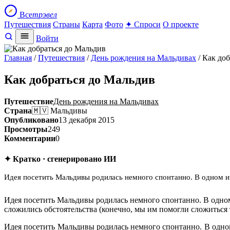
Все
трэвел
Путешествия
Страны
Карта
Фото
✦ Спроси
О проекте
Войти
Главная
/
Путешествия
/
День рождения на Мальдивах
/ Как до
Как добраться до Мальдив
Путешествие
День рождения на Мальдивах
Страна
🇲🇻 Мальдивы
Опубликовано
13 декабря 2015
Просмотры
249
Комментарии
0
✦ Кратко · сгенерировано ИИ
Идея посетить Мальдивы родилась немного спонтанно. В одном и
Идея посетить Мальдивы родилась немного спонтанно. В одном
сложились обстоятельства (конечно, мы им помогли сложиться 
Идея посетить Мальдивы родилась немного спонтанно. В одном