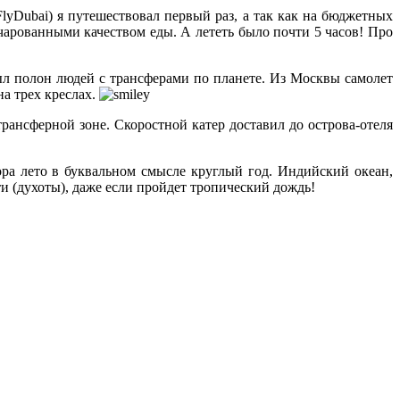
lyDubai) я путешествовал первый раз, а так как на бюджетных
очарованными качеством еды. А лететь было почти 5 часов! Про
ыл полон людей с трансферами по планете. Из Москвы самолет
на трех креслах.
рансферной зоне. Скоростной катер доставил до острова-отеля
ора лето в буквальном смысле круглый год. Индийский океан,
ти (духоты), даже если пройдет тропический дождь!