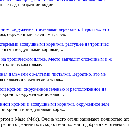
нные над прозрачной водой.
м, окружённый зелеными дерев...
терными воздушными корнями,...
а тропическом пляже.
я пальмами с желтыми листья...
 кроной, окруженное зеленью...
ной кроной и воздушными корн...
ортом в Мале (Male). Очень часто отели занимают полностью ато
й решил ограничиться скоростной лодкой и добротным отелем С