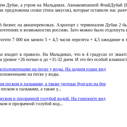
нем Дубае, а утром на Мальдивах. Авиакомпанией ФлайДубай (F
ыли предложены снэки (типа закусок), которые оставили нас раз
 бизнес на авиаперевозках. Аэропорт с терминалом Дубаи 2 б
дпочтениях и возможностях россиян. Зато можно было отдохнуть 
и 7 000 км заняло 5 + 4,5 часов перелета + 4,5 ожидание в т
же входит в правило. На Мальдивах, что в 4 градусах от экват
а уровне +26 ночью и до +31-32 днем. И это без особой влажнос
положенными на песке у воды.
еском и пальмами, а также у...
ом и прозрачной голубой вод...