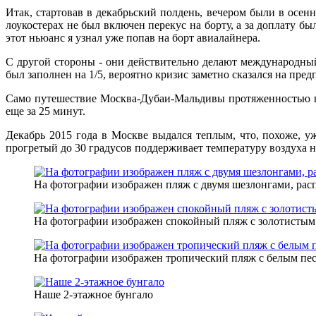
Итак, стартовав в декабрьский полдень, вечером были в осен
лоукостерах не был включен перекус на борту, а за доплату б
этот ньюанс я узнал уже попав на борт авиалайнера.
С другой стороны - они действительно делают международный
был заполнен на 1/5, вероятно кризис заметно сказался на пре
Само путешествие Москва-Дубаи-Мальдивы протяженностью почт
еще за 25 минут.
Декабрь 2015 года в Москве выдался теплым, что, похоже, у
прогретый до 30 градусов поддерживает температуру воздуха н
На фотографии изображен пляж с двумя шезлонгами, рас
На фотографии изображен спокойный пляж с золотистым п
На фотографии изображен тропический пляж с белым песк
Наше 2-этажное бунгало