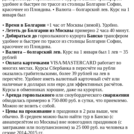
удобнее и быстрее по трассе из столицы Болгарии Софии,
красочнее из Пловдива. • Валюта – болгарский лев. Курс на 1
января был
•
Время в Болгарии
+1 час от Москвы (зимой). Удобно.
•
Лететь до Болгарии из Москвы
примерно 2 часа 40 минут.
•
Добираться
до
горнолыжного курорта
Банско
трансфером
удобнее и быстрее по трассе из столицы Болгарии Софии,
красочнее из Пловдива.
•
Валюта – болгарский лев.
Курс на 1 января был 1 лев ~ 35
рублей
•
Оплата карточками
VISA/MASTERCARD работает во
многих местах. Курсы Сбербанка в пересчёте на рубли
оказались грабительскими, более 39 рублей на лев в
пересчёте. Удобнее иметь валютный карточный счёт или
наличные в долларах или евро для эффективных расчётов.
Курсы в обменниках хорошие, даже на курортах.
•
Аренда горнолыжного
или сноубордического
снаряжения
обходилась примерно в 750-800 руб. в сутки, что приемлемо.
Можно не возить с собой.
•
Цены на проживание
в праздники в 2 раза выше, чем
обычно. В среднем можно было найти тур в Банско (с
авиаперелётом из Москвы) вне новогодних праздников (с
завтраками или полупансионом) за 25 000 руб. на человека в
сезоне 2014-2015 гг.