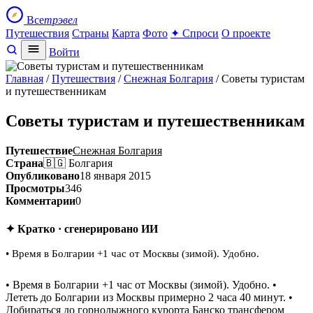
Все
трэвел
Путешествия
Страны
Карта
Фото
✦ Спроси
О проекте
Войти
Главная
/
Путешествия
/
Снежная Болгария
/ Советы туристам
и путешественникам
Советы туристам и путешественникам
Путешествие
Снежная Болгария
Страна
🇧🇬 Болгария
Опубликовано
18 января 2015
Просмотры
346
Комментарии
0
✦ Кратко · сгенерировано ИИ
• Время в Болгарии +1 час от Москвы (зимой). Удобно.
• Время в Болгарии +1 час от Москвы (зимой). Удобно. •
Лететь до Болгарии из Москвы примерно 2 часа 40 минут. •
Добираться до горнолыжного курорта Банско трансфером