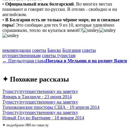
•
Официальный язык болгарский
. Во многих местах
понимают и говорят по-русски. В отелях - свободно и на
английском.
•
В Болгарии есть не только чёрное море, но и снежные
горы!
Это сообщаю для тех 9 из 10, которые удивлённо
спрашивали, тепло ли купаться зимой!?
рекомендации
советы
Банско
Болгария
советы
путешественникам
советы туристам
← Предыдущая глава
Поездка в Мельник и на родину Ванги
✦ Похожие рассказы
Туристу/путешественнику на заметку
Январь в Таиланде · 23 июня 2014
Туристу/путешественнику на заметку
Тихоокеанские просторы США · 19 апреля 2014
Туристу/путешественнику на заметку
Новый Год во Вьетнаме · 18 января 2014
✦ подобрано ИИ по смыслу