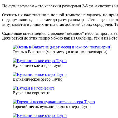
По сути глоуворм - это червячки размерами 3-5 см, а светятся
Отснять их качественно в полной темноте не удалось, но при
подкормившись, вырастает до размера комара. Летающее насеком
запутывается в липких нитях став добычей своих сородичей. Т
Сказочные впечатления, сияющее "звёздное" небо из проплыва
Добираться до этих пещер можно как из Окленда, так и из Ротор
Осень в Вакатане (март месяц в южном полушарии)
Вулканическое озеро Таупо
Вулканическое озеро Таупо
Вулкан на горизонте
Горячий песок вулканического озера Таупо