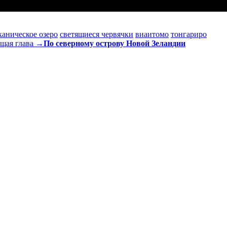
каническое озеро
светящиеся червячки
виаитомо
тонгариро
щая глава →
По северному острову Новой Зеландии