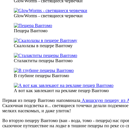
GlowWorms - светящиеся червечки
GlowWorms - светящиеся червечки
Пещера Ваитомо
Скалолазы в пещере Ваитому
Сталактиты пещеры Ваитомо
В глубине пещеры Ваитомо
А вот как завлекают на рекламе пещер Ваитомо
Первая из пещер Ваитомо напоминала
Азишскую пещеру из 
Сказочная подсветка и... светящиеся точечки делали подземн
мелких насекомых, и даже улиток!
Во вторую пещеру Ваитомо (ваи - вода, томо - пещера) нас пр
сказочное путешествие на лодке в тишине пещеры по реке со