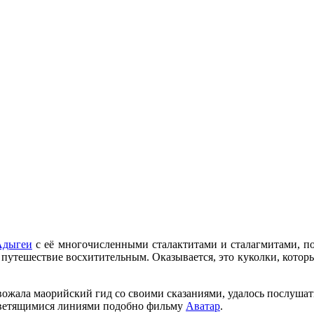
Адыгеи
с её многочисленными сталактитами и сталагмитами, под
ое путешествие восхитительным. Оказывается, это куколки, кото
овожала маорийский гид со своими сказаниями, удалось послуша
 светящимися линиями подобно фильму
Аватар
.