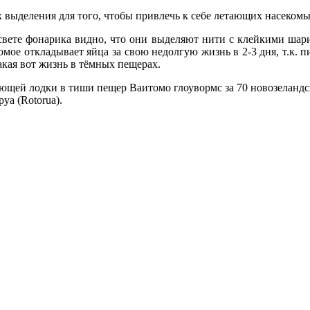
 их выделения для того, чтобы привлечь к себе летающих насеком
 свете фонарика видно, что они выделяют нити с клейкими шари
ое откладывает яйца за свою недолгую жизнь в 2-3 дня, т.к. пи
акая вот жизнь в тёмных пещерах.
ющей лодки в тиши пещер Ваитомо глоувормс за 70 новозеландс
уа (Rotorua).