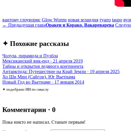
ваитому глоувормс
Glow Worms
новая зеландия
туапо
taupo
вул
← Предыдущая глава
Оракеи и Корако. Вакареварева
Следую
✦ Похожие рассказы
Чолула, пирамида и Пуэбла
Мексиканский вик-енд · 21 апреля 2019
Тайны и открытия ледяного континента
Антарктида: Путешествие на Край Земли · 19 апреля 2025
Хо Ши Мин (Сайгон). Юг Вьетнама
Новый Год во Вьетнаме · 17 января 2014
✦ подобрано ИИ по смыслу
Комментарии · 0
Пока никто не написал. Станьте первым!