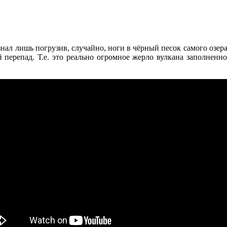
 узнал лишь погрузив, случайно, ноги в чёрный песок самого озер
 перепад. Т.е. это реально огромное жерло вулкана заполненн