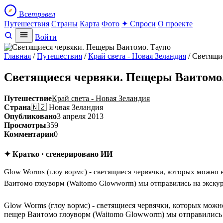
Все
трэвел
Путешествия
Страны
Карта
Фото
✦ Спроси
О проекте
Войти
Главная
/
Путешествия
/
Край света - Новая Зеландия
/ Светящи
Светящиеся червяки. Пещеры Ваитомо.
Путешествие
Край света - Новая Зеландия
Страна
🇳🇿 Новая Зеландия
Опубликовано
3 апреля 2013
Просмотры
359
Комментарии
0
✦ Кратко · сгенерировано ИИ
Glow Worms (глоу вормс) - светящиеся червячки, которых можно 
Ваитомо глоуворм (Waitomo Glowworm) мы отправились на экскур
Glow Worms (глоу вормс) - светящиеся червячки, которых мож
пещер Ваитомо глоуворм (Waitomo Glowworm) мы отправились 