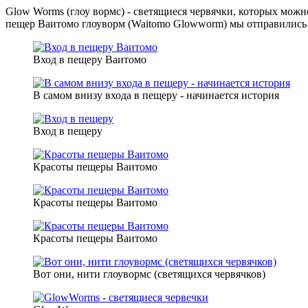
Glow Worms (глоу вормс) - светящиеся червячки, которых мож
пещер Ваитомо глоуворм (Waitomo Glowworm) мы отправились 
Вход в пещеру Ваитомо
В самом внизу входа в пещеру - начинается история
Вход в пещеру
Красоты пещеры Ваитомо
Красоты пещеры Ваитомо
Красоты пещеры Ваитомо
Вот они, нити глоувормс (светящихся червячков)