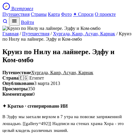
Все
трэвел
Путешествия
Страны
Карта
Фото
✦ Спроси
О проекте
Войти
Главная
/
Путешествия
/
Хургада, Каир, Асуан, Карнак
/ Круиз
по Нилу на лайнере. Эдфу и Ком-омбо
Круиз по Нилу на лайнере. Эдфу и
Ком-омбо
Путешествие
Хургада, Каир, Асуан, Карнак
Страна
🇪🇬 Египет
Опубликовано
3 марта 2013
Просмотры
350
Комментарии
0
✦ Кратко · сгенерировано ИИ
В Эдфу мы заехали верхом в 7 утра на повозке запряженной
лошадью. [[gallery=492]] Надписи на стенах храма Хора - это
целый кладезь различных знаний.