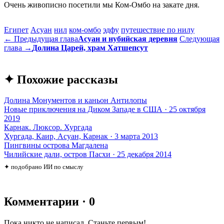
Очень живописно посетили мы Ком-Омбо на закате дня.
Египет
Асуан
нил
ком-омбо
эдфу
путешествие по нилу
← Предыдущая глава
Асуан и нубийская деревня
Следующая
глава →
Долина Царей, храм Хатшепсут
✦ Похожие рассказы
Долина Монументов и каньон Антилопы
Новые приключения на Диком Западе в США · 25 октября
2019
Карнак. Люксор. Хургада
Хургада, Каир, Асуан, Карнак · 3 марта 2013
Пингвины острова Магдалена
Чилийские дали, остров Пасхи · 25 декабря 2014
✦ подобрано ИИ по смыслу
Комментарии · 0
Пока никто не написал. Станьте первым!