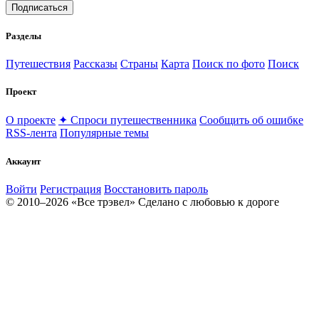
Подписаться
Разделы
Путешествия
Рассказы
Страны
Карта
Поиск по фото
Поиск
Проект
О проекте
✦ Спроси путешественника
Сообщить об ошибке
RSS-лента
Популярные темы
Аккаунт
Войти
Регистрация
Восстановить пароль
© 2010–2026 «Все трэвел»
Сделано с любовью к дороге