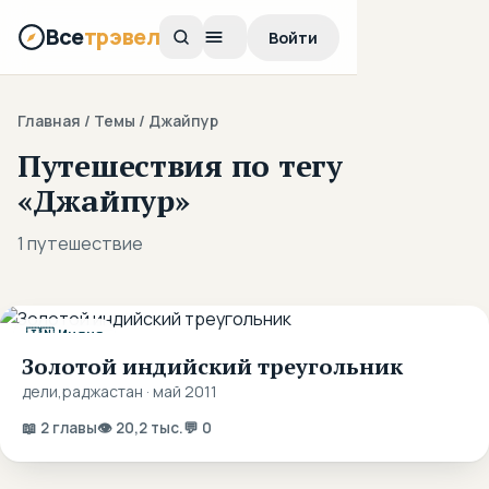
Все
трэвел
Войти
Главная
/ Темы / Джайпур
Путешествия по тегу
«Джайпур»
1 путешествие
🇮🇳 Индия
Золотой индийский треугольник
дели,раджастан · май 2011
📖 2 главы
👁 20,2 тыс.
💬 0