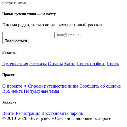
посредников.
Новые путешествия — на почту
Письма редко, только когда выходит новый рассказ.
Подписаться
Разделы
Путешествия
Рассказы
Страны
Карта
Поиск по фото
Поиск
Проект
О проекте
✦ Спроси путешественника
Сообщить об ошибке
RSS-лента
Популярные темы
Аккаунт
Войти
Регистрация
Восстановить пароль
© 2010–2026 «Все трэвел»
Сделано с любовью к дороге