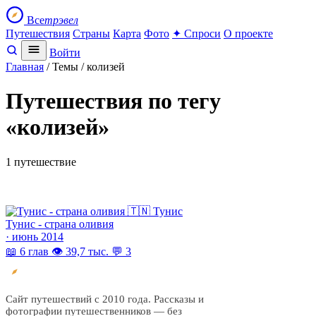
Все
трэвел
Путешествия
Страны
Карта
Фото
✦ Спроси
О проекте
Войти
Главная
/ Темы / колизей
Путешествия по тегу
«колизей»
1 путешествие
🇹🇳 Тунис
Тунис - страна оливия
· июнь 2014
📖 6 глав
👁 39,7 тыс.
💬 3
Все
трэвел
Сайт путешествий с 2010 года. Рассказы и
фотографии путешественников — без