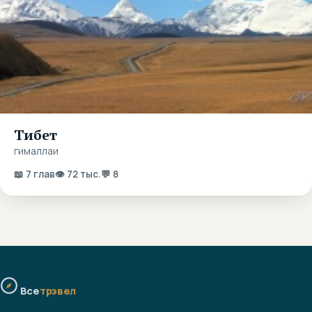
Тибет
гималлаи
📖 7 глав
👁 72 тыс.
💬 8
Все
трэвел