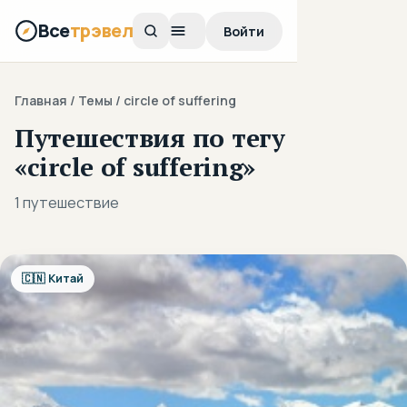
Все
трэвел
Войти
Главная
/ Темы / circle of suffering
Путешествия по тегу
«circle of suffering»
1 путешествие
🇨🇳 Китай