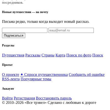
посредников.
Новые путешествия — на почту
Письма редко, только когда выходит новый рассказ.
Подписаться
Разделы
Путешествия
Рассказы
Страны
Карта
Поиск по фото
Поиск
Проект
О проекте
✦ Спроси путешественника
Сообщить об ошибке
RSS-лента
Популярные темы
Аккаунт
Войти
Регистрация
Восстановить пароль
© 2010–2026 «Все трэвел»
Сделано с любовью к дороге