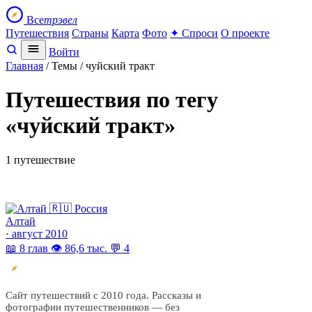
Все
трэвел
Путешествия
Страны
Карта
Фото
✦ Спроси
О проекте
Войти
Главная
/ Темы / чуйский тракт
Путешествия по тегу
«чуйский тракт»
1 путешествие
🇷🇺 Россия
Алтай
· август 2010
📖 8 глав
👁 86,6 тыс.
💬 4
Все
трэвел
Сайт путешествий с 2010 года. Рассказы и
фотографии путешественников — без