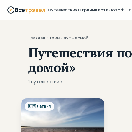
Все
трэвел
Путешествия
Страны
Карта
Фото
✦ Сп
Главная
/ Темы / путь домой
Путешествия по 
домой»
1 путешествие
🇱🇻 Латвия