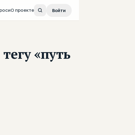
роси
О проекте
Войти
тегу «путь