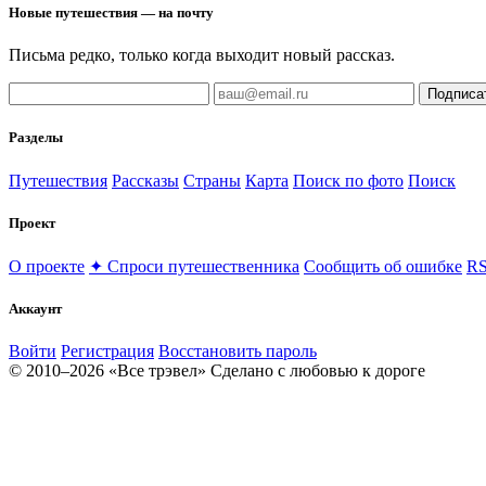
Новые путешествия — на почту
Письма редко, только когда выходит новый рассказ.
Подписа
Разделы
Путешествия
Рассказы
Страны
Карта
Поиск по фото
Поиск
Проект
О проекте
✦ Спроси путешественника
Сообщить об ошибке
RS
Аккаунт
Войти
Регистрация
Восстановить пароль
© 2010–2026 «Все трэвел»
Сделано с любовью к дороге