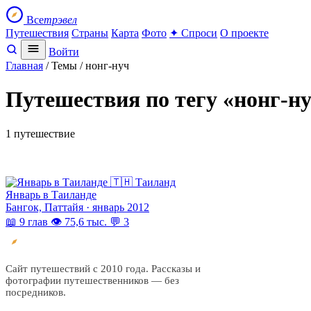
Все
трэвел
Путешествия
Страны
Карта
Фото
✦ Спроси
О проекте
Войти
Главная
/ Темы / нонг-нуч
Путешествия по тегу «нонг-н
1 путешествие
🇹🇭 Таиланд
Январь в Таиланде
Бангок, Паттайя · январь 2012
📖 9 глав
👁 75,6 тыс.
💬 3
Все
трэвел
Сайт путешествий с 2010 года. Рассказы и
фотографии путешественников — без
посредников.