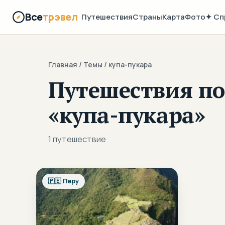
Все
трэвел
Путешествия
Страны
Карта
Фото
✦ Сп
Главная
/ Темы / купа-пукара
Путешествия по
«купа-пукара»
1 путешествие
🇵🇪 Перу