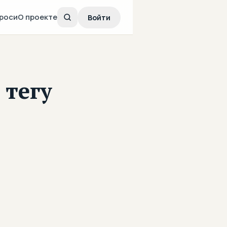
роси
О проекте
Войти
 тегу