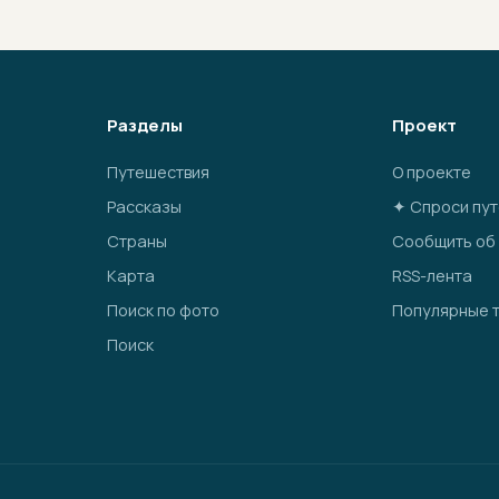
Разделы
Проект
Путешествия
О проекте
Рассказы
✦ Спроси пу
Страны
Сообщить об
Карта
RSS-лента
Поиск по фото
Популярные 
Поиск