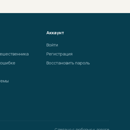
Аккаунт
Войти
тешественника
Регистрация
 ошибке
Восстановить пароль
темы
Сделано с любовью к дороге