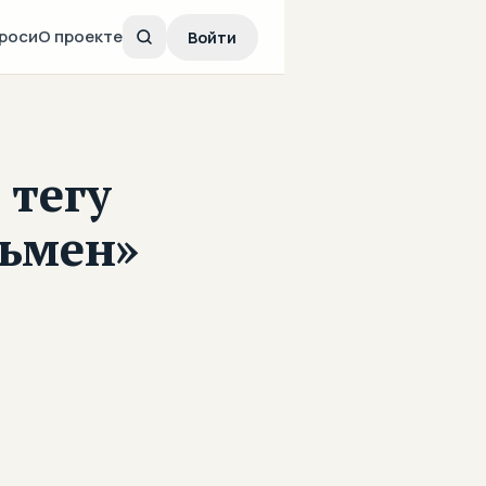
роси
О проекте
Войти
 тегу
льмен»