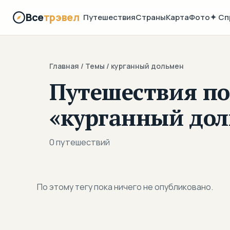
Все
трэвел
Путешествия
Страны
Карта
Фото
✦ Сп
Главная
/ Темы / курганный дольмен
Путешествия по
«курганный до
0 путешествий
По этому тегу пока ничего не опубликовано.