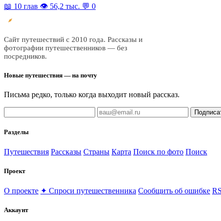
📖 10 глав
👁 56,2 тыс.
💬 0
Все
трэвел
Сайт путешествий с 2010 года. Рассказы и
фотографии путешественников — без
посредников.
Новые путешествия — на почту
Письма редко, только когда выходит новый рассказ.
Подписа
Разделы
Путешествия
Рассказы
Страны
Карта
Поиск по фото
Поиск
Проект
О проекте
✦ Спроси путешественника
Сообщить об ошибке
RS
Аккаунт