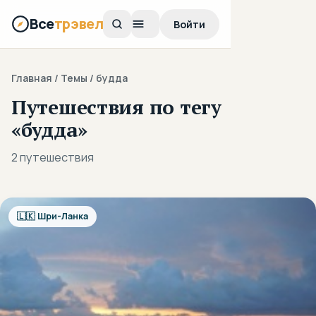
Все
трэвел
Войти
Главная
/ Темы / будда
Путешествия по тегу
«будда»
2 путешествия
🇱🇰 Шри-Ланка